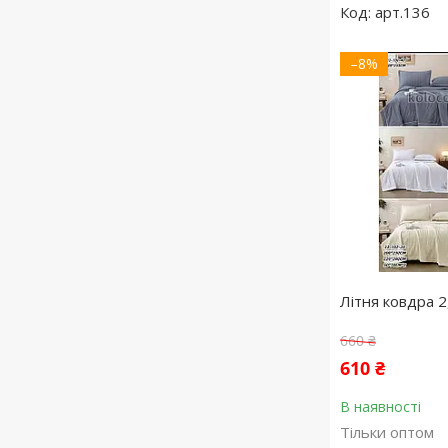
арт.136
–8%
Літня ковдра 2
660 ₴
610 ₴
В наявності
Тільки оптом