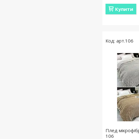
Купити
арт.106
Плед мікрофібр
106