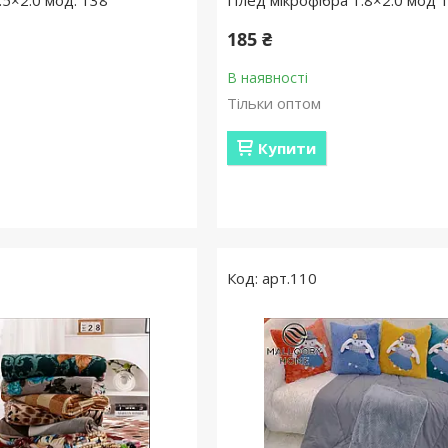
.5×2.0 мод. 138
Плед мікрофібра 1.8×2.0 мод 
185 ₴
В наявності
Тільки оптом
Купити
арт.110