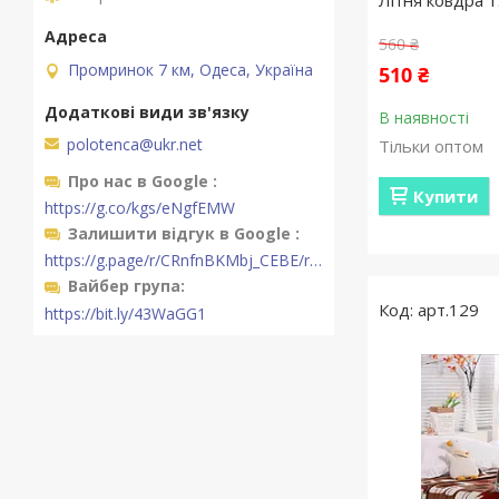
Літня ковдра 1
560 ₴
Промринок 7 км, Одеса, Україна
510 ₴
В наявності
polotenca@ukr.net
Тільки оптом
Про нас в Google
Купити
https://g.co/kgs/eNgfEMW
Залишити відгук в Google
https://g.page/r/CRnfnBKMbj_CEBE/review
Вайбер група
арт.129
https://bit.ly/43WaGG1