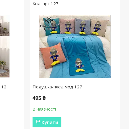
арт.127
112
Подушка-плед мод 127
495 ₴
В наявності
Купити