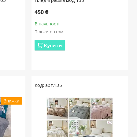
105
Плед-іграшка мод 133
450 ₴
В наявності
Тільки оптом
Купити
арт.135
Знижка