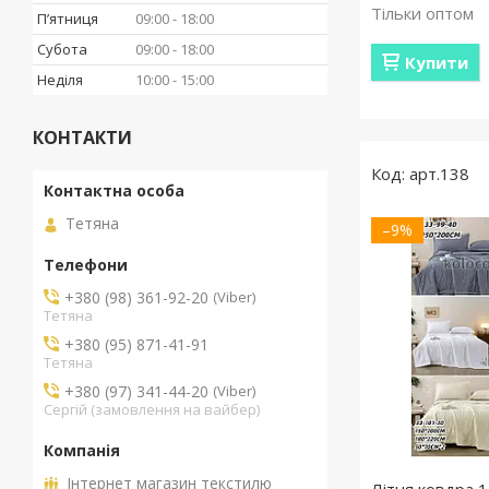
Тільки оптом
Пʼятниця
09:00
18:00
Субота
09:00
18:00
Купити
Неділя
10:00
15:00
КОНТАКТИ
арт.138
Тетяна
–9%
+380 (98) 361-92-20
Viber
Тетяна
+380 (95) 871-41-91
Тетяна
+380 (97) 341-44-20
Viber
Сергій (замовлення на вайбер)
Інтернет магазин текстилю