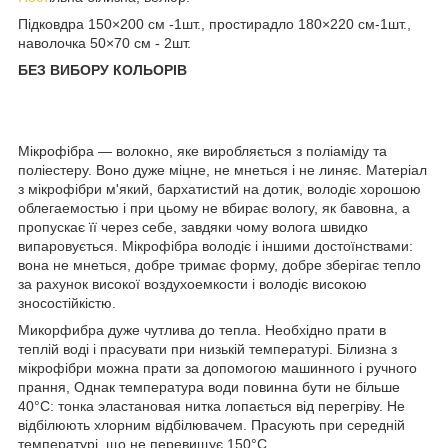
Підковдра 150×200 см -1шт., простирадло 180×220 см-1шт.,
наволочка 50×70 см - 2шт.
БЕЗ ВИБОРУ КОЛЬОРІВ
Мікрофібра ― волокно, яке виробляється з поліаміду та
поліестеру. Воно дуже міцне, не мнеться і не линяє. Матеріал
з мікрофібри м'який, бархатистий на дотик, володіє хорошою
облегаемостью і при цьому не вбирає вологу, як бавовна, а
пропускає її через себе, завдяки чому волога швидко
випаровується. Мікрофібра володіє і іншими достоїнствами:
вона не мнеться, добре тримає форму, добре зберігає тепло
за рахунок високої воздухоемкости і володіє високою
зносостійкістю.
Микорфибра дуже чутлива до тепла. Необхідно прати в
теплій воді і прасувати при низькій температурі. Білизна з
мікрофібри можна прати за допомогою машинного і ручного
прання, Однак температура води повинна бути не більше
40°С: тонка эластановая нитка лопається від перегріву. Не
відбілюють хлорним відбілювачем. Прасують при середній
температурі, що не перевищує 150°С.