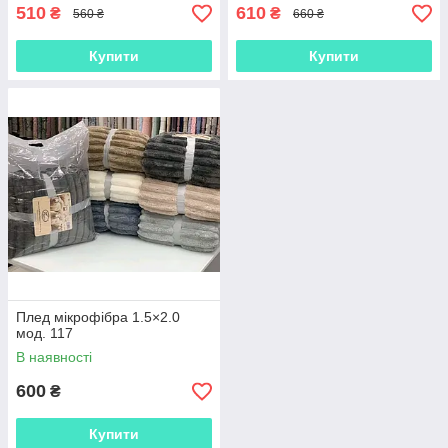
510
610
₴
₴
560 ₴
660 ₴
Купити
Купити
Плед мікрофібра 1.5×2.0
мод. 117
В наявності
600
₴
Купити