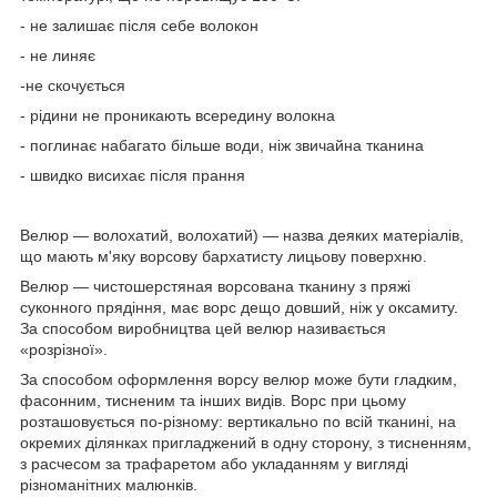
- не залишає після себе волокон
- не линяє
-не скочується
- рідини не проникають всередину волокна
- поглинає набагато більше води, ніж звичайна тканина
- швидко висихає після прання
Велюр — волохатий, волохатий) — назва деяких матеріалів,
що мають м'яку ворсову бархатисту лицьову поверхню.
Велюр — чистошерстяная ворсована тканину з пряжі
суконного прядіння, має ворс дещо довший, ніж у оксамиту.
За способом виробництва цей велюр називається
«розрізної».
За способом оформлення ворсу велюр може бути гладким,
фасонним, тисненим та інших видів. Ворс при цьому
розташовується по-різному: вертикально по всій тканині, на
окремих ділянках пригладжений в одну сторону, з тисненням,
з расчесом за трафаретом або укладанням у вигляді
різноманітних малюнків.