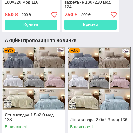
180×220 мод 116
вафельне 180×220 мод
124
850
750
₴
₴
900 ₴
800 ₴
Купити
Купити
Акційні пропозиції та новинки
–9%
–8%
Літня ковдра 1.5×2.0 мод.
138
Літня ковдра 2,0×2.3 мод 136
В наявності
В наявності