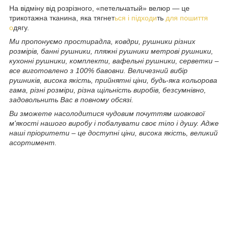
На відміну від розрізного, «петельчатый» велюр — це
трикотажна тканина, яка тягнет
ься і підходи
ть
для пошиття
о
дягу.
Ми пропонуємо простирадла, ковдри, рушники різних
розмірів, банні рушники, пляжні рушники метрові рушники,
кухонні рушники, комплекти, вафельні рушники, серветки –
все виготовлено з 100% бавовни. Величезний вибір
рушників, висока якість, прийнятні ціни, будь-яка кольорова
гама, різні розміри, різна щільність виробів, безсумнівно,
задовольнить Вас в повному обсязі.
Ви зможете насолодитися чудовим почуттям шовкової
м'якості нашого виробу і побалувати своє тіло і душу. Адже
наші пріоритети – це доступні ціни, висока якість, великий
асортимент.