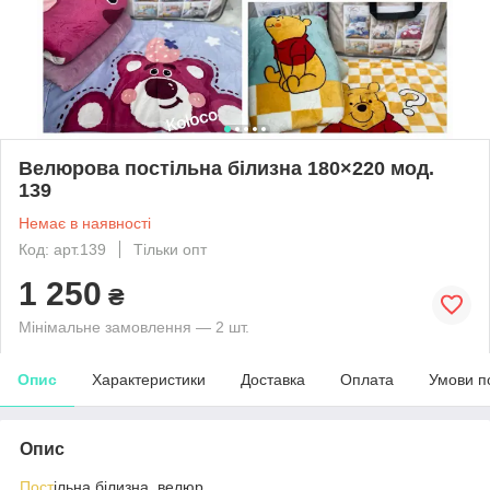
Велюрова постільна білизна 180×220 мод.
139
Немає в наявності
Код: арт.139
Тільки опт
1 250
₴
Мінімальне замовлення — 2 шт.
Опис
Характеристики
Доставка
Оплата
Умови п
Опис
Пост
ільна білизна, велюр.