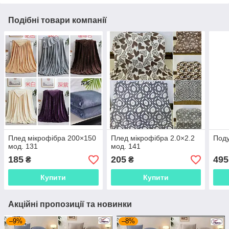
Подібні товари компанії
Плед мікрофібра 200×150
Плед мікрофібра 2.0×2.2
Поду
мод. 131
мод. 141
185
205
495
₴
₴
Купити
Купити
Акційні пропозиції та новинки
–9%
–8%