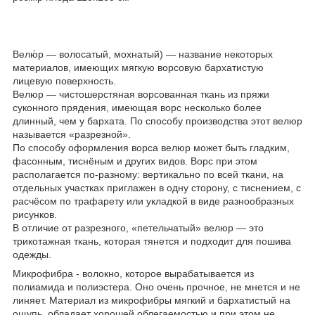
Велю́р — волосатый, мохнатый) — название некоторых
материалов, имеющих мягкую ворсовую бархатистую
лицевую поверхность.
Велюр — чистошерстяная ворсованная ткань из пряжи
суконного прядения, имеющая ворс несколько более
длинный, чем у бархата. По способу производства этот велюр
называется «разрезной».
По способу оформления ворса велюр может быть гладким,
фасонным, тиснёным и других видов. Ворс при этом
располагается по-разному: вертикально по всей ткани, на
отдельных участках приглажен в одну сторону, с тиснением, с
расчёсом по трафарету или укладкой в виде разнообразных
рисунков.
В отличие от разрезного, «петельчатый» велюр — это
трикотажная ткань, которая тянется и подходит для пошива
одежды.
Микрофибра - волокно, которое вырабатывается из
полиамида и полиэстера. Оно очень прочное, не мнется и не
линяет. Материал из микрофибры мягкий и бархатистый на
ощупь, обладает хорошей облегаемостью и при этом не