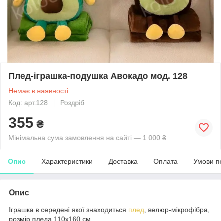
Плед-іграшка-подушка Авокадо мод. 128
Немає в наявності
Код: арт.128
Роздріб
355
₴
Мінімальна сума замовлення на сайті — 1 000 ₴
Опис
Характеристики
Доставка
Оплата
Умови п
Опис
Іграшка в середені якої знаходиться
плед
, велюр-мікрофібра,
розмір пледа 110х160 см