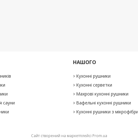
НАШОГО
ників
Кухонні рушники
ики
Кухонні серветки
ники
Махрові кухонні рушники
я сауни
Вафельні кухонні рушники
ники
Кухонні рушники з мікрофібр
Сайт створений на маркетплейсі
Prom.ua