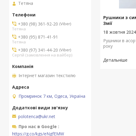
Тетяна
Рушники з сим
Змії
+380 (98) 361-92-20
Viber
Тетяна
18 жовтня 202
+380 (95) 871-41-91
Рушники в асор
Тетяна
року
+380 (97) 341-44-20
Viber
Сергій (замовлення на вайбер)
Інтернет магазин текстилю
Промринок 7 км, Одеса, Україна
polotenca@ukr.net
Про нас в Google
https://g.co/kgs/eNgfEMW