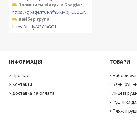
Залишити відгук в Google
https://g.page/r/CRnfnBKMbj_CEBE/review
Вайбер група
https://bit.ly/43WaGG1
ІНФОРМАЦІЯ
ТОВАРИ
Про нас
Набори руш
Контакти
Банні рушн
Доставка та оплата
Лицеві руш
Рушники дл
Пляжні руш