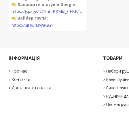
Залишити відгук в Google
https://g.page/r/CRnfnBKMbj_CEBE/review
Вайбер група
https://bit.ly/43WaGG1
ІНФОРМАЦІЯ
ТОВАРИ
Про нас
Набори руш
Контакти
Банні рушн
Доставка та оплата
Лицеві руш
Рушники дл
Пляжні руш