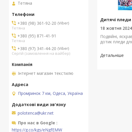
Тетяна
Дитячі пледи
+380 (98) 361-92-20
Viber
Тетяна
18 жовтня 202
+380 (95) 871-41-91
Подвійні, яскрав
Тетяна
дотик пледи дл
+380 (97) 341-44-20
Viber
Сергій (замовлення на вайбер)
Інтернет магазин текстилю
Промринок 7 км, Одеса, Україна
polotenca@ukr.net
Про нас в Google
https://g.co/kgs/eNgfEMW