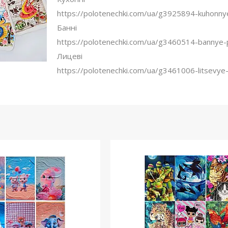
https://polotenechki.com/ua/g3925894-kuhonnye
Банні
https://polotenechki.com/ua/g3460514-bannye-
Лицеві
https://polotenechki.com/ua/g3461006-litsevye