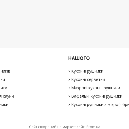
НАШОГО
ників
Кухонні рушники
ики
Кухонні серветки
ники
Махрові кухонні рушники
я сауни
Вафельні кухонні рушники
ники
Кухонні рушники з мікрофібр
Сайт створений на маркетплейсі
Prom.ua