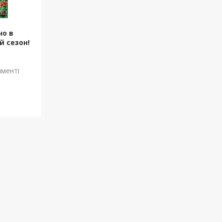
чо в
й сезон!
именті