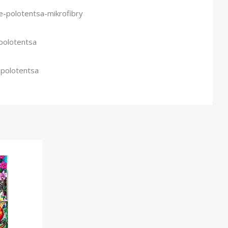
-polotentsa-mikrofibry
polotentsa
-polotentsa