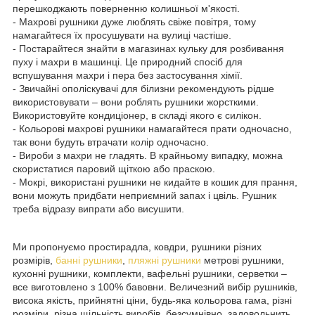
перешкоджають поверненню колишньої м'якості.
- Махрові рушники дуже люблять свіже повітря, тому
намагайтеся їх просушувати на вулиці частіше.
- Постарайтеся знайти в магазинах кульку для розбивання
пуху і махри в машинці. Це природний спосіб для
вспушування махри і пера без застосування хімії.
- Звичайні ополіскувачі для білизни рекомендують рідше
використовувати – вони роблять рушники жорсткими.
Використовуйте кондиціонер, в складі якого є силікон.
- Кольорові махрові рушники намагайтеся прати одночасно,
так вони будуть втрачати колір одночасно.
- Вироби з махри не гладять. В крайньому випадку, можна
скористатися паровий щіткою або праскою.
- Мокрі, використані рушники не кидайте в кошик для прання,
вони можуть придбати неприємний запах і цвіль. Рушник
треба відразу випрати або висушити.
Ми пропонуємо простирадла, ковдри, рушники різних
розмірів,
банні рушники
,
пляжні рушники
метрові рушники,
кухонні рушники, комплекти, вафельні рушники, серветки –
все виготовлено з 100% бавовни. Величезний вибір рушників,
висока якість, прийнятні ціни, будь-яка кольорова гама, різні
розміри, різна щільність виробів, безсумнівно, задовольнить