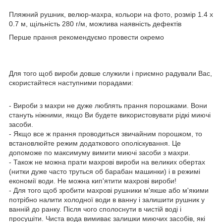
Пляжний рушник, велюр-махра, кольори на фото, розмір 1.4 х
0.7 м, щільність 280 г/м, можлива наявність дефектів
Перше прання рекомендуємо провести окремо
Для того щоб вироби довше служили і приємно радували Вас,
скористайтеся наступними порадами:
- Вироби з махри не дуже люблять прання порошками. Вони
стануть ніжними, якщо Ви будете використовувати рідкі миючі
засоби.
- Якщо все ж прання проводиться звичайним порошком, то
встановлюйте режим додаткового ополіскування. Це
допоможе по максимуму вимити миючі засоби з махри.
- Також не можна прати махрові вироби на великих обертах
(нитки дуже часто труться об барабан машинки) і в режимі
економії води. Не можна кип'ятити махрові вироби!
- Для того щоб зробити махрові рушники м'якше або м'якими
потрібно налити холодної води в ванну і залишити рушник у
ванній до ранку. Після чого сполоснути в чистій воді і
просушіти. Чиста вода вимиває залишки миючих засобів, які