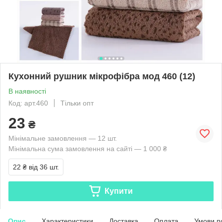
Кухонний рушник мікрофібра мод 460 (12)
В наявності
Код: арт.460
Тільки опт
23
₴
Мінімальне замовлення — 12 шт.
Мінімальна сума замовлення на сайті — 1 000 ₴
22 ₴
від 36 шт.
Купити
Опис
Характеристики
Доставка
Оплата
Умови п