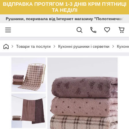
ВІДПРАВКА ПРОТЯГОМ 1-3 ДНІВ КРІМ П'ЯТНИЦІ
ТА НЕДІЛІ
Рушники, покривала від Інтернет магазину "Полотенечки"
Товари та послуги
Кухонні рушники і серветки
Кухон