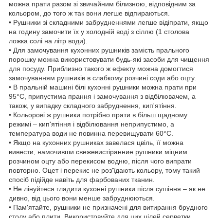
можна прати разом зі звичайним білизною, відповідним за
кольором, до того ж так вони легше відпираються.
• Рушники зі складними забрудненнями легше відіпрати, якщо
на годину замочити їх у холодній воді з сіллю (1 столова
ложка солі на літр води).
• Для замочування кухонних рушників замість прального
порошку можна використовувати будь-які засоби для чищення
для посуду. Приблизно такого ж ефекту можна домогтися
замочуванням рушників в слабкому розчині соди або оцту.
• В пральній машині білі кухонні рушники можна прати при
95°С, припустима прання і замочування з відбілювачем, а
також, у випадку складного забруднення, кип'ятіння.
• Кольорові ж рушники потрібно прати в більш щадному
режимі – кип'ятіння і відбілювання неприпустимо, а
температура води не повинна перевищувати 60°С.
• Якщо на кухонних рушниках завелася цвіль, її можна
вивести, намочивши свежевистіранние рушники міцним
розчином оцту або перекисом водню, після чого випрати
повторно. Оцет і перекис не роз'їдають кольору, тому такий
спосіб підійде навіть для фарбованих тканин.
• Не лінуйтеся гладити кухонні рушники після сушіння – як не
дивно, від цього вони менше забруднюються.
• Пам'ятайте, рушники не призначені для витирання брудного
столу або плити. Використовуйте для цих цілей серветки