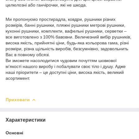
целюлозні або ганчірочки, які не шкода.
Ми пропонуємо простирадла, ковдри, рушники різних
розмірів, банні рушники, пляжні рушники метрові рушники,
кухонні рушники, комплекти, вафельні рушники, серветки –
все виготовлено з 100% бавовни. Величезний вибір рушників,
висока якість, прийнятні ціни, будь-яка кольорова гама, різні
розміри, різна щільність виробів, безсумнівно, задовольнить
Вас в повному обсязі.
Ви зможете насолодитися чудовим почуттям шовкової
м'якості нашого виробу і побалувати своє тіло і душу. Адже
наші пріоритети – це доступні ціни, висока якість, великий
асортимент.
Приховати
Характеристики
Основні