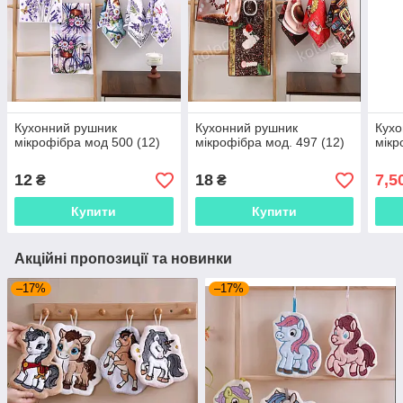
Кухонний рушник
Кухонний рушник
Кухо
мікрофібра мод 500 (12)
мікрофібра мод. 497 (12)
мікр
12
18
7,5
₴
₴
Купити
Купити
Акційні пропозиції та новинки
–17%
–17%