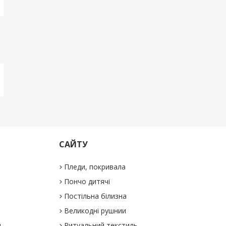
САЙТУ
Пледи, покривала
Пончо дитячі
Постільна білизна
Великодні рушнии
и
Ритуальний текстиль