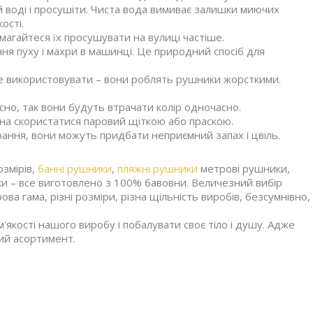
ій воді і просушіти. Чиста вода вимиває залишки миючих
ості.
магайтеся їх просушувати на вулиці частіше.
ня пуху і махри в машинці. Це природний спосіб для
ше використовувати – вони роблять рушники жорсткими.
но, так вони будуть втрачати колір одночасно.
жна скористатися паровий щіткою або праскою.
рання, вони можуть придбати неприємний запах і цвіль.
змірів,
банні рушники
,
пляжні рушники
метрові рушники,
ки – все виготовлено з 100% бавовни. Величезний вибір
ова гама, різні розміри, різна щільність виробів, безсумнівно,
кості нашого виробу і побалувати своє тіло і душу. Адже
кий асортимент.