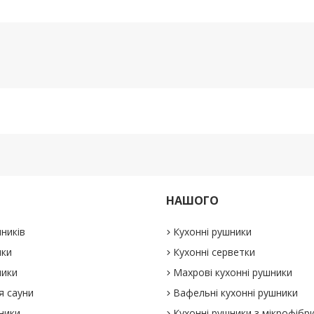
НАШОГО
ників
Кухонні рушники
ики
Кухонні серветки
ники
Махрові кухонні рушники
я сауни
Вафельні кухонні рушники
ники
Кухонні рушники з мікрофібр