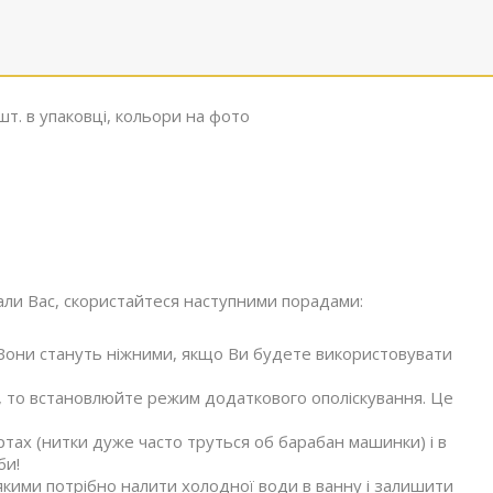
 шт. в упаковці, кольори на фото
ли Вас, скористайтеся наступними порадами:
Вони стануть ніжними, якщо Ви будете використовувати
 то встановлюйте режим додаткового ополіскування. Це
тах (нитки дуже часто труться об барабан машинки) і в
би!
якими потрібно налити холодної води в ванну і залишити