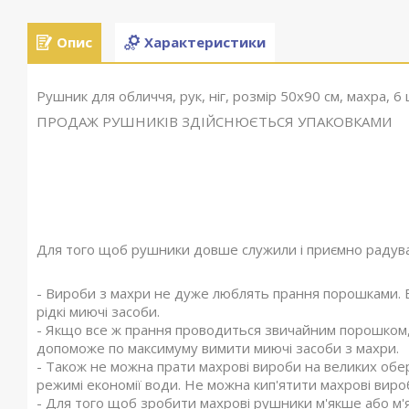
Опис
Характеристики
Рушник для обличчя, рук, ніг, розмір 50х90 см, махра, 6
ПРОДАЖ РУШНИКІВ ЗДІЙСНЮЄТЬСЯ УПАКОВКАМИ
Для того щоб рушники довше служили і приємно радува
- Вироби з махри не дуже люблять прання порошками. 
рідкі миючі засоби.
- Якщо все ж прання проводиться звичайним порошком,
допоможе по максимуму вимити миючі засоби з махри.
- Також не можна прати махрові вироби на великих обер
режимі економії води. Не можна кип'ятити махрові виро
- Для того щоб зробити махрові рушники м'якше або м'