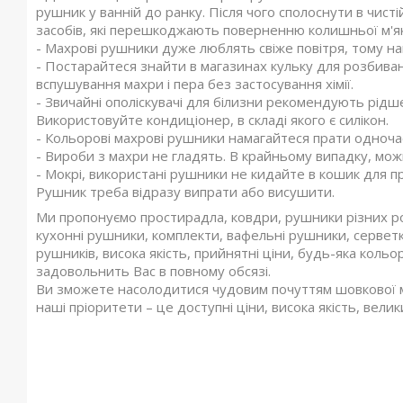
рушник у ванній до ранку. Після чого сполоснути в чист
засобів, які перешкоджають поверненню колишньої м'як
- Махрові рушники дуже люблять свіже повітря, тому на
- Постарайтеся знайти в магазинах кульку для розбиван
вспушування махри і пера без застосування хімії.
- Звичайні ополіскувачі для білизни рекомендують рід
Використовуйте кондиціонер, в складі якого є силікон.
- Кольорові махрові рушники намагайтеся прати одночас
- Вироби з махри не гладять. В крайньому випадку, мо
- Мокрі, використані рушники не кидайте в кошик для п
Рушник треба відразу випрати або висушити.
Ми пропонуємо простирадла, ковдри, рушники різних ро
кухонні рушники, комплекти, вафельні рушники, сервет
рушників, висока якість, прийнятні ціни, будь-яка кольор
задовольнить Вас в повному обсязі.
Ви зможете насолодитися чудовим почуттям шовкової м'я
наші пріоритети – це доступні ціни, висока якість, вели