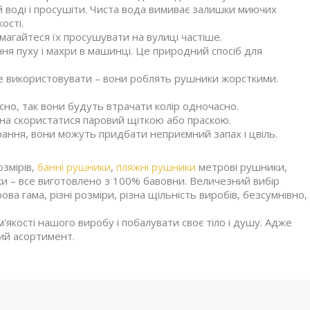
ій воді і просушіти. Чиста вода вимиває залишки миючих
ості.
магайтеся їх просушувати на вулиці частіше.
ня пуху і махри в машинці. Це природний спосіб для
ше використовувати – вони роблять рушники жорсткими.
но, так вони будуть втрачати колір одночасно.
жна скористатися паровий щіткою або праскою.
рання, вони можуть придбати неприємний запах і цвіль.
змірів,
банні рушники
,
пляжні рушники
метрові рушники,
ки – все виготовлено з 100% бавовни. Величезний вибір
ова гама, різні розміри, різна щільність виробів, безсумнівно,
кості нашого виробу і побалувати своє тіло і душу. Адже
кий асортимент.