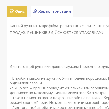
Опис
Характеристики
Банний рушник, мікрофібра, розмір 140х70 см., 6 шт. в 
ПРОДАЖ РУШНИКІВ ЗДІЙСНЮЄТЬСЯ УПАКОВКАМИ
Для того щоб рушники довше служили і приємно радува
- Вироби з махри не дуже люблять прання порошками. 
рідкі миючі засоби.
- Якщо все ж прання проводиться звичайним порошком,
допоможе по максимуму вимити миючі засоби з махри.
- Також не можна прати махрові вироби на великих обер
режимі економії води. Не можна кип'ятити махрові виро
- Для того щоб зробити махрові рушники м'якше або м'