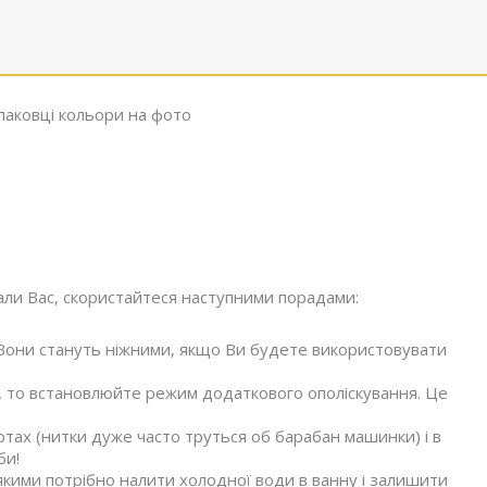
упаковці кольори на фото
ли Вас, скористайтеся наступними порадами:
Вони стануть ніжними, якщо Ви будете використовувати
 то встановлюйте режим додаткового ополіскування. Це
тах (нитки дуже часто труться об барабан машинки) і в
би!
якими потрібно налити холодної води в ванну і залишити