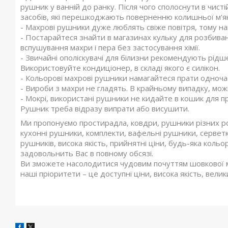
рушник у ванній до ранку. Після чого сполоснути в чист
засобів, які перешкоджають поверненню колишньої м'як
- Махрові рушники дуже люблять свіже повітря, тому на
- Постарайтеся знайти в магазинах кульку для розбиван
вспушування махри і пера без застосування хімії.
- Звичайні ополіскувачі для білизни рекомендують рід
Використовуйте кондиціонер, в складі якого є силікон.
- Кольорові махрові рушники намагайтеся прати одночас
- Вироби з махри не гладять. В крайньому випадку, мо
- Мокрі, використані рушники не кидайте в кошик для п
Рушник треба відразу випрати або висушити.
Ми пропонуємо простирадла, ковдри, рушники різних ро
кухонні рушники, комплекти, вафельні рушники, сервет
рушників, висока якість, прийнятні ціни, будь-яка кольор
задовольнить Вас в повному обсязі.
Ви зможете насолодитися чудовим почуттям шовкової м'я
наші пріоритети – це доступні ціни, висока якість, вели