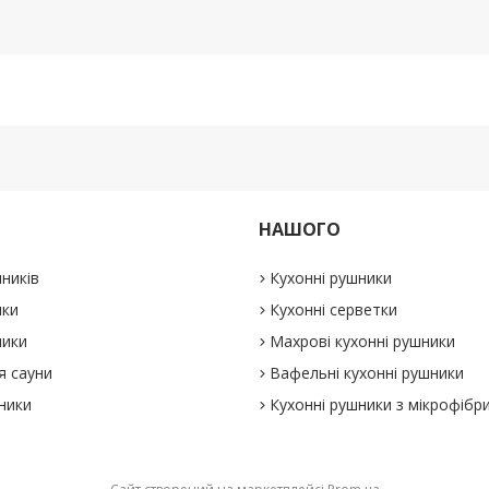
НАШОГО
ників
Кухонні рушники
ики
Кухонні серветки
ники
Махрові кухонні рушники
я сауни
Вафельні кухонні рушники
ники
Кухонні рушники з мікрофібр