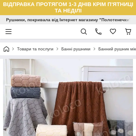
ВІДПРАВКА ПРОТЯГОМ 1-3 ДНІВ КРІМ П'ЯТНИЦІ
ТА НЕДІЛІ
Рушники, покривала від Інтернет магазину "Полотенечки"
Товари та послуги
Банні рушники
Банний рушник мік