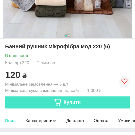
Банний рушник мікрофібра мод 220 (6)
В наявності
Код: арт.220
Тільки опт
120
₴
Мінімальне замовлення — 6 шт.
Мінімальна сума замовлення на сайті — 1 000 ₴
Купити
Опис
Характеристики
Доставка
Оплата
Умови п