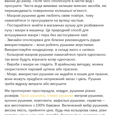
ванній до ранку. Після чого сполоснути в чистій воді і
просушіти. Чиста вода вимиває залишки миючих засобів, які
перешкоджають поверненню колишньої м'якості.
- Махрові рушники дуже люблять свіже повітря, тому
намагайтеся їх просушувати на вулиці частіше.
- Постарайтеся знайти в магазинах кульку для розбивання
пуху і махри в машинці. Це природний спосіб для
вспушування махри і пера без застосування хімії.
- Звичайні ополіскувачі для білизни рекомендують рідше
використовувати – вони роблять рушники жорсткими.
Використовуйте кондиціонер, в складі якого є силікон.
- Кольорові махрові рушники намагайтеся прати одночасно,
так вони будуть втрачати колір одночасно.
- Вироби з махри не гладять. В крайньому випадку, можна
скористатися паровий щіткою або праскою.
- Мокрі, використані рушники не кидайте в кошик для прання,
вони можуть придбати неприємний запах і цвіль. Рушник
треба відразу випрати або висушити.
Ми пропонуємо простирадла, ковдри, рушники різних
розмірів,
банні рушники
,
пляжні рушники
метрові рушники,
кухонні рушники, комплекти, вафельні рушники, серветки –
все виготовлено з 100% бавовни. Величезний вибір рушників,
висока якість, прийнятні ціни, будь-яка кольорова гама, різні
розміри, різна щільність виробів, безсумнівно, задовольнить