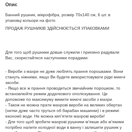
Опис
Банний рушник, мікрофібра, розмір 70х140 см, 6 шт. в
упаковці кольори на фото
ПРОДАЖ РУШНИКІВ ЗДІЙСНЮЄТЬСЯ УПАКОВКАМИ
Для того щоб рушники довше служили і приємно радували
Вас, скористайтеся наступними порадами:
- Вироби з махри не дуже люблять прання порошками. Вони
стануть ніжними, якщо Ви будете використовувати рідкі миючі
засоби.
- Якщо все ж прання проводиться звичайним порошком, то
встановлюйте режим додаткового ополіскування. Це
допоможе по максимуму вимити миючі засоби з махри.
- Також не можна прати махрові вироби на великих обертах
(нитки дуже часто труться об барабан машинки) і в режимі
економії води. Не можна кип'ятити махрові вироби!
- Для того щоб зробити махрові рушники м'якше або м'якими
потрібно налити холодної води в ванну і залишити рушник у