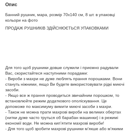
Опис
Банний рушник, мара, розмір 70х140 см, 8 шт. в упаковці
кольори на фото
ПРОДАЖ РУШНИКІВ ЗДІЙСНЮЄТЬСЯ УПАКОВКАМИ
Для того щоб рушники довше служили і приємно радували
Вас, скористайтеся наступними порадами:
- Вироби з махри не дуже люблять прання порошками. Вони
стануть ніжними, якщо Ви будете використовувати рідкі миючі
засоби.
- Якщо все ж прання проводиться звичайним порошком, то
встановлюйте режим додаткового ополіскування. Це
допоможе по максимуму вимити миючі засоби з махри.
- Також не можна прати махрові вироби на великих обертах
(нитки дуже часто труться об барабан машинки) і в режимі
економії води. Не можна кип'ятити махрові вироби!
- Для того щоб зробити махрові рушники м'якше або м'якими