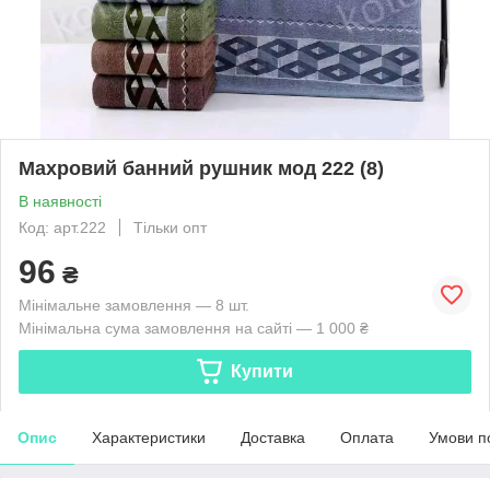
Махровий банний рушник мод 222 (8)
В наявності
Код: арт.222
Тільки опт
96
₴
Мінімальне замовлення — 8 шт.
Мінімальна сума замовлення на сайті — 1 000 ₴
Купити
Опис
Характеристики
Доставка
Оплата
Умови п