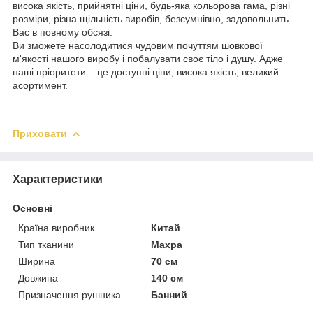
висока якість, прийнятні ціни, будь-яка кольорова гама, різні
розміри, різна щільність виробів, безсумнівно, задовольнить
Вас в повному обсязі.
Ви зможете насолодитися чудовим почуттям шовкової
м'якості нашого виробу і побалувати своє тіло і душу. Адже
наші пріоритети – це доступні ціни, висока якість, великий
асортимент.
Приховати
Характеристики
Основні
Країна виробник
Китай
Тип тканини
Махра
Ширина
70 см
Довжина
140 см
Призначення рушника
Банний