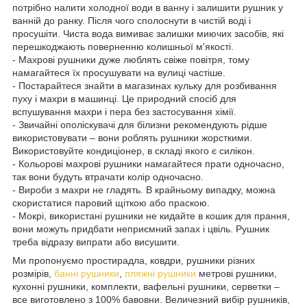
потрібно налити холодної води в ванну і залишити рушник у
ванній до ранку. Після чого сполоснути в чистій воді і
просушіти. Чиста вода вимиває залишки миючих засобів, які
перешкоджають поверненню колишньої м'якості.
- Махрові рушники дуже люблять свіже повітря, тому
намагайтеся їх просушувати на вулиці частіше.
- Постарайтеся знайти в магазинах кульку для розбивання
пуху і махри в машинці. Це природний спосіб для
вспушування махри і пера без застосування хімії.
- Звичайні ополіскувачі для білизни рекомендують рідше
використовувати – вони роблять рушники жорсткими.
Використовуйте кондиціонер, в складі якого є силікон.
- Кольорові махрові рушники намагайтеся прати одночасно,
так вони будуть втрачати колір одночасно.
- Вироби з махри не гладять. В крайньому випадку, можна
скористатися паровий щіткою або праскою.
- Мокрі, використані рушники не кидайте в кошик для прання,
вони можуть придбати неприємний запах і цвіль. Рушник
треба відразу випрати або висушити.
Ми пропонуємо простирадла, ковдри, рушники різних
розмірів,
банні рушники
,
пляжні рушники
метрові рушники,
кухонні рушники, комплекти, вафельні рушники, серветки –
все виготовлено з 100% бавовни. Величезний вибір рушників,