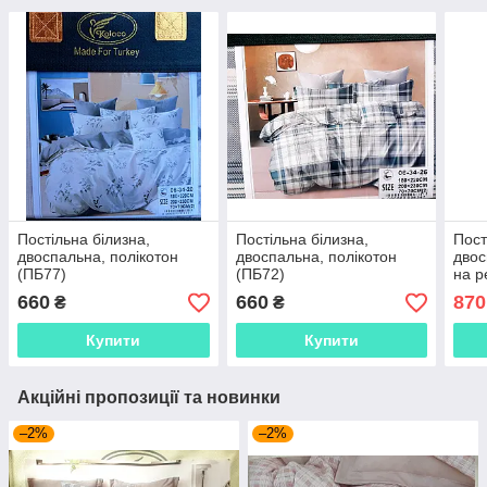
Постільна білизна,
Постільна білизна,
Пост
двоспальна, полікотон
двоспальна, полікотон
двос
(ПБ77)
(ПБ72)
на р
660
660
870
₴
₴
Купити
Купити
Акційні пропозиції та новинки
–2%
–2%