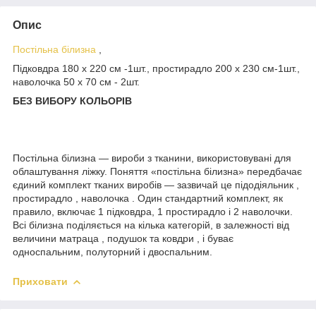
Опис
Постільна білизна
,
Підковдра 180 х 220 см -1шт., простирадло 200 х 230 см-1шт.,
наволочка 50 х 70 см - 2шт.
БЕЗ ВИБОРУ КОЛЬОРІВ
Постільна білизна — вироби з тканини, використовувані для
облаштування ліжку. Поняття «постільна білизна» передбачає
єдиний комплект тканих виробів — зазвичай це підодіяльник ,
простирадло , наволочка . Один стандартний комплект, як
правило, включає 1 підковдра, 1 простирадло і 2 наволочки.
Всі білизна поділяється на кілька категорій, в залежності від
величини матраца , подушок та ковдри , і буває
односпальним, полуторний і двоспальним.
Приховати