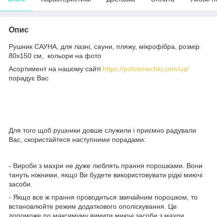
Опис
Рушник САУНА, для лазні, сауни, пляжу, мікрофібра, розмір
80х150 см, кольори на фото
Асортимент на нашому сайті
https://polotenechki.com/ua/
порадує Вас
Для того щоб рушники довше служили і приємно радували
Вас, скористайтеся наступними порадами:
- Вироби з махри не дуже люблять прання порошками. Вони
тануть ніжними, якщо Ви будете використовувати рідкі миючі
засоби.
- Якщо все ж прання проводиться звичайним порошком, то
встановлюйте режим додаткового ополіскування. Це
допоможе по максимуму вимити миючі засоби з махри.