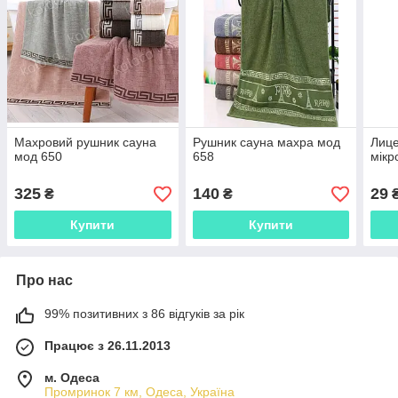
Махровий рушник сауна
Рушник сауна махра мод
Лиц
мод 650
658
мікр
325
140
29
₴
₴
Купити
Купити
Про нас
99% позитивних з 86 відгуків за рік
Працює з 26.11.2013
м. Одеса
Промринок 7 км, Одеса, Україна