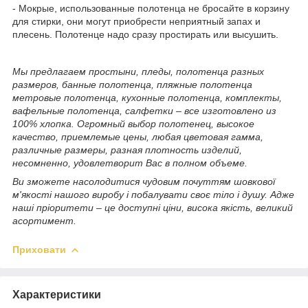
- Мокрые, использованные полотенца не бросайте в корзину
для стирки, они могут приобрести неприятный запах и
плесень. Полотенце надо сразу простирать или высушить.
Мы предлагаем простыни, пледы, полотенца разных
размеров, банные полотенца, пляжные полотенца
метровые полотенца, кухонные полотенца, комплекты,
вафельные полотенца, салфетки – все изготовлено из
100% хлопка. Огромный выбор полотенец, высокое
качество, приемлемые цены, любая цветовая гамма,
различные размеры, разная плотность изделий,
несомненно, удовлетворит Вас в полном объеме.
Ви зможете насолодитися чудовим почуттям шовкової
м'якості нашого виробу і побалувати своє тіло і душу. Адже
наші пріоритети – це доступні ціни, висока якість, великий
асортимент.
Приховати
Характеристики