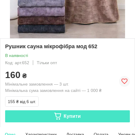
Рушник сауна мікрофібра мод 652
В наявності
Код: арт.652
Тільки опт
160
₴
Мінімальне замовлення — 3 шт.
Мінімальна сума замовлення на сайті — 1 000 ₴
155 ₴
від 6 шт.
Купити
Опис
Характеристики
Доставка
Оплата
Умови п