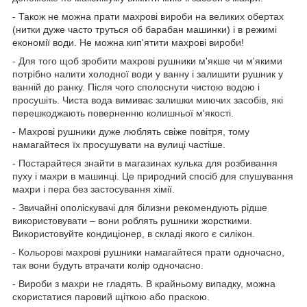
- Також не можна прати махрові вироби на великих обертах
(нитки дуже часто труться об барабан машинки) і в режимі
економії води. Не можна кип'ятити махрові вироби!
- Для того щоб зробити махрові рушники м'якше чи м'якими
потрібно налити холодної води у ванну і залишити рушник у
ванній до ранку. Після чого сполоснути чистою водою і
просушіть. Чиста вода вимиває залишки миючих засобів, які
перешкоджають поверненню колишньої м'якості.
- Махрові рушники дуже люблять свіже повітря, тому
намагайтеся їх просушувати на вулиці частіше.
- Постарайтеся знайти в магазинах кулька для розбивання
пуху і махри в машинці. Це природний спосіб для спушування
махри і пера без застосування хімії.
- Звичайні ополіскувачі для білизни рекомендують рідше
використовувати – вони роблять рушники жорсткими.
Використовуйте кондиціонер, в складі якого є силікон.
- Кольорові махрові рушники намагайтеся прати одночасно,
так вони будуть втрачати колір одночасно.
- Вироби з махри не гладять. В крайньому випадку, можна
скористатися паровий щіткою або праскою.