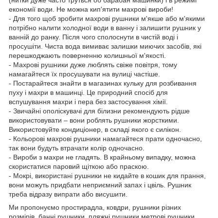
економії води. Не можна кип'ятити махрові вироби!
- Для того щоб зробити махрові рушники м'якше або м'якими
потрібно налити холодної води в ванну і залишити рушник у
ванній до ранку. Після чого сполоснути в чистій воді і
просушіти. Чиста вода вимиває залишки миючих засобів, які
перешкоджають поверненню колишньої м'якості.
- Махрові рушники дуже люблять свіже повітря, тому
намагайтеся їх просушувати на вулиці частіше.
- Постарайтеся знайти в магазинах кульку для розбивання
пуху і махри в машинці. Це природний спосіб для
вспушування махри і пера без застосування хімії.
- Звичайні ополіскувачі для білизни рекомендують рідше
використовувати – вони роблять рушники жорсткими.
Використовуйте кондиціонер, в складі якого є силікон.
- Кольорові махрові рушники намагайтеся прати одночасно,
так вони будуть втрачати колір одночасно.
- Вироби з махри не гладять. В крайньому випадку, можна
скористатися паровий щіткою або праскою.
- Мокрі, використані рушники не кидайте в кошик для прання,
вони можуть придбати неприємний запах і цвіль. Рушник
треба відразу випрати або висушити.
Ми пропонуємо простирадла, ковдри, рушники різних
розмірів, банні рушники, пляжні рушники метрові рушники,