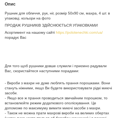
Опис
Рушник для обличчя, рук, ніг, розмір 50х90 см, махра, 4 шт. в
упаковці, кольори на фото
ПРОДАЖ РУШНИКІВ ЗДІЙСНЮЄТЬСЯ УПАКОВКАМИ
Асортимент на нашому сайті
https://polotenechki.com/ua/
порадує Вас
Для того щоб рушники довше служили і приємно радували
Вас, скористайтеся наступними порадами:
- Вироби з махри не дуже люблять прання порошками. Вони
стануть ніжними, якщо Ви будете використовувати рідкі миючі
засоби.
- Якщо все ж прання проводиться звичайним порошком, то
встановлюйте режим додаткового ополіскування. Це
допоможе по максимуму вимити миючі засоби з махри.
- Також не можна прати махрові вироби на великих обертах
(нитки дуже часто труться об барабан машинки) і в режимі