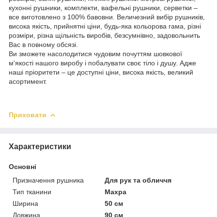
кухонні рушники, комплекти, вафельні рушники, серветки –
все виготовлено з 100% бавовни. Величезний вибір рушників,
висока якість, прийнятні ціни, будь-яка кольорова гама, різні
розміри, різна щільність виробів, безсумнівно, задовольнить
Вас в повному обсязі.
Ви зможете насолодитися чудовим почуттям шовкової
м'якості нашого виробу і побалувати своє тіло і душу. Адже
наші пріоритети – це доступні ціни, висока якість, великий
асортимент.
Приховати
Характеристики
Основні
Призначення рушника
Для рук та обличчя
Тип тканини
Махра
Ширина
50 см
Довжина
90 см