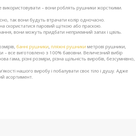
ше використовувати – вони роблять рушники жорсткими.
но, так вони будуть втрачати колір одночасно.
жна скористатися паровий щіткою або праскою.
рання, вони можуть придбати неприємний запах і цвіль.
змірів,
банні рушники
,
пляжні рушники
метрові рушники,
ки – все виготовлено з 100% бавовни. Величезний вибір
ова гама, різні розміри, різна щільність виробів, безсумнівно,
кості нашого виробу і побалувати своє тіло і душу. Адже
кий асортимент.