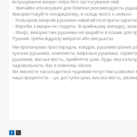
вспушування махри і пера без застосування хімії.
- Звичайні ополіскувачі для білизни рекомендують рід
Використовуйте кондиціонер, в складі якого є силікон.
- Кольорові махрові рушники намагайтеся прати одночас
- Вироби з махри не гладять. В крайньому випадку, мо
- Мокрі, використані рушники не кидайте в кошик для п
Рушник треба відразу випрати або висушити.
Ми пропонуємо простирадла, ковдри, рушники різних ро
кухонні рушники, комплекти, вафельні рушники, сервет
рушників, висока якість, прийнятні ціни, будь-яка кольор
задовольнить Вас в повному обсязі.
Ви зможете насолодитися чудовим почуттям шовкової м'я
наші пріоритети – це доступні ціни, висока якість, вели