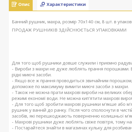
Опис
Характеристики
Банний рушник, махра, розмір 70х140 см, 8 шт. в упаков
ПРОДАЖ РУШНИКІВ ЗДІЙСНЮЄТЬСЯ УПАКОВКАМИ
Для того щоб рушники довше служили і приємно радува
- Вироби з махри не дуже люблять прання порошками. 
рідкі миючі засоби.
- Якщо все ж прання проводиться звичайним порошком,
допоможе по максимуму вимити миючі засоби з махри.
- Також не можна прати махрові вироби на великих обер
режимі економії води. Не можна кип'ятити махрові виро
- Для того щоб зробити махрові рушники м'якше або м'
рушник у ванній до ранку. Після чого сполоснути в чист
засобів, які перешкоджають поверненню колишньої м'як
- Махрові рушники дуже люблять свіже повітря, тому на
- Постарайтеся знайти в магазинах кульку для розбиван