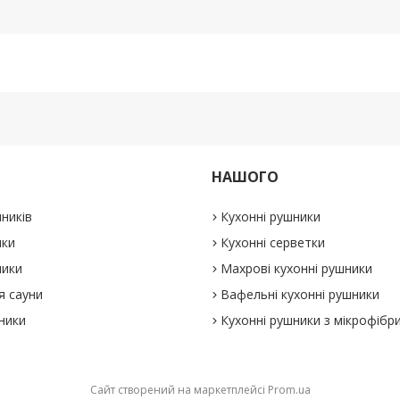
НАШОГО
ників
Кухонні рушники
ики
Кухонні серветки
ники
Махрові кухонні рушники
я сауни
Вафельні кухонні рушники
ники
Кухонні рушники з мікрофібр
Сайт створений на маркетплейсі
Prom.ua