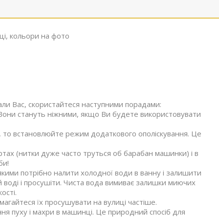
ці, кольори на фото
ли Вас, скористайтеся наступними порадами:
Вони стануть ніжними, якщо Ви будете використовувати
 то встановлюйте режим додаткового ополіскування. Це
тах (нитки дуже часто труться об барабан машинки) і в
би!
якими потрібно налити холодної води в ванну і залишити
ій воді і просушіти. Чиста вода вимиває залишки миючих
ості.
магайтеся їх просушувати на вулиці частіше.
ня пуху і махри в машинці. Це природний спосіб для