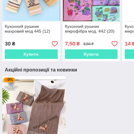
Кухонний рушник
Кухонний рушник
Кухо
махровий мод 445 (12)
мікрофібра мод. 442 (20)
мікр
30
7,50
14
₴
₴
8,50 ₴
Купити
Купити
Акційні пропозиції та новинки
–9%