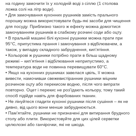
на годину замочити їх у холодній воді з сіллю (1 столова
ложка солі на літр води).
• Для замочування кухонних рушників замість прального
порошку можна використовувати будь-які засоби для чищення
для посуду. Приблизно такого ж ефекту можна домогтися
замочуванням рушників в слабкому розчині соди або оцту.
• В пральній машині білі кухонні рушники можна прати при
95°С, припустима прання і замочування з відбілювачем, а
також, у випадку складного забруднення, кип'ятіння.
• Кольорові ж рушники потрібно прати в більш щадному
режимі – кип'ятіння і відбілювання неприпустимо, а
температура води не повинна перевищувати 60°С.
• Якщо на кухонних рушниках завелася цвіль, її можна
вивести, намочивши свежевистіранние рушники міцним
розчином оцту або перекисом водню, після чого випрати
повторно. Оцет і перекис не роз'їдають кольору, тому такий
спосіб підійде навіть для фарбованих тканин.
• Не лінуйтеся гладити кухонні рушники після сушіння – як не
дивно, від цього вони менше забруднюються.
• Пам'ятайте, рушники не призначені для витирання брудного
столу або плити. Використовуйте для цих цілей серветки
целюлозні або ганчірочки, які не шкода.