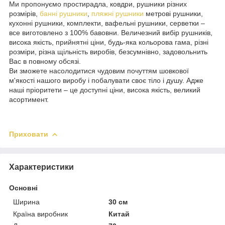
Ми пропонуємо простирадла, ковдри, рушники різних
розмірів,
банні рушники
,
пляжні рушники
метрові рушники,
кухонні рушники, комплекти, вафельні рушники, серветки –
все виготовлено з 100% бавовни. Величезний вибір рушників,
висока якість, прийнятні ціни, будь-яка кольорова гама, різні
розміри, різна щільність виробів, безсумнівно, задовольнить
Вас в повному обсязі.
Ви зможете насолодитися чудовим почуттям шовкової
м'якості нашого виробу і побалувати своє тіло і душу. Адже
наші пріоритети – це доступні ціни, висока якість, великий
асортимент.
Приховати
Характеристики
Основні
Ширина
30 см
Країна виробник
Китай