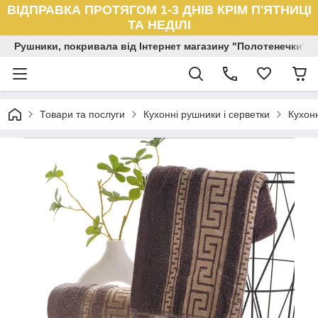
ВІДПРАВКА ПРОТЯГОМ 1-3 ДНІВ КРІМ П'ЯТНИЦІ
ТА НЕДІЛІ
Рушники, покривала від Інтернет магазину "Полотенечки"
Товари та послуги
Кухонні рушники і серветки
Кухон