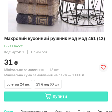
Махровий кухонний рушник мод мод 451 (12)
В наявності
Код: арт.451
Тільки опт
31
₴
Мінімальне замовлення — 12 шт.
Мінімальна сума замовлення на сайті — 1 000 ₴
30 ₴
від 24 шт.
29 ₴
від 60 шт.
Купити
Опис
Характеристики
Доставка
Оплата
Умови п