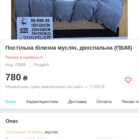
Постільна білизна муслін, двоспальна (ПБ88)
Немає в наявності
Код: ПБ88
Роздріб
780
₴
Мінімальна сума замовлення на сайті — 1 000 ₴
Опис
Характеристики
Доставка
Оплата
Умови п
Опис
Постільна білизна
, муслін