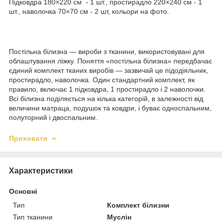
Підковдра 180×220 см - 1 шт., простирадло 220×240 см - 1
шт., наволочка 70×70 см - 2 шт, кольори на фото.
Постільна білизна — вироби з тканини, використовувані для
облаштування ліжку. Поняття «постільна білизна» передбачає
єдиний комплект тканих виробів — зазвичай це підодіяльник,
простирадло, наволочка. Один стандартний комплект, як
правило, включає 1 підковдра, 1 простирадло і 2 наволочки.
Всі білизна поділяється на кілька категорій, в залежності від
величини матраца, подушок та ковдри, і буває односпальним,
полуторний і двоспальним.
Приховати
Характеристики
Основні
Тип
Комплект білизни
Тип тканини
Муслін