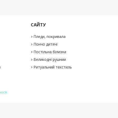
САЙТУ
Пледи, покривала
Пончо дитячі
Постільна білизна
Великодні рушнии
и
Ритуальний текстиль
ності