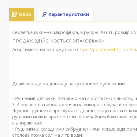
Опис
Характеристики
Серветка кухонна, мікрофібра, в рулоні 20 шт, розмір 25
ПРОДАЖ ЗДІЙСНЮЄТЬСЯ УПАКОВКАМИ
Асортимент на нашому сайті
https://polotenechki.com/ua
Деякі поради по догляду за кухонними рушниками:
• Рушників для кухні потрібно мати достатню кількість, 
3-4 чоловік потрібно одночасно використовувати як міні
•Кухонні рушники прослужать довше, якщо прати їх кож
рушники можна прати разом зі звичайним білизною, від
відпираються.
• Рушники зі складними забрудненнями легше відіпрати, 
столова ложка солі на літр води).