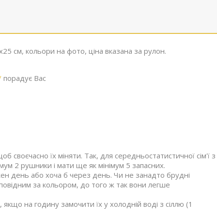
х25 см, кольори на фото, ціна вказана за рулон.
/
порадує Вас
щоб своєчасно їх міняти. Так, для середньостатистичної сім'ї з
мум 2 рушники і мати ще як мінімум 5 запасних.
ен день або хоча б через день. Чи не занадто брудні
повідним за кольором, до того ж так вони легше
якщо на годину замочити їх у холодній воді з сіллю (1