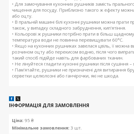
• Для замочування кухонних рушників замість пральног
чищення для посуду. Приблизно такого ж ефекту можна
або оцту.
• В пральній машині білі кухонні рушники можна прати п
також, у випадку складного забруднення, кип'ятіння.
• Кольорові ж рушники потрібно прати в більш щадному 
температура води не повинна перевищувати 60°С.
• Якщо на кухонних рушниках завелася цвіль, її можна
розчином оцту або перекисом водню, після чого випрати
такий спосіб підійде навіть для фарбованих тканин.
• Не лінуйтеся гладити кухонні рушники після сушіння 
• Пам'ятайте, рушники не призначені для витирання бр
серветки целюлозні або ганчірочки, які не шкода.
ІНФОРМАЦІЯ ДЛЯ ЗАМОВЛЕННЯ
Ціна:
95 ₴
Мінімальне замовлення:
3 шт.