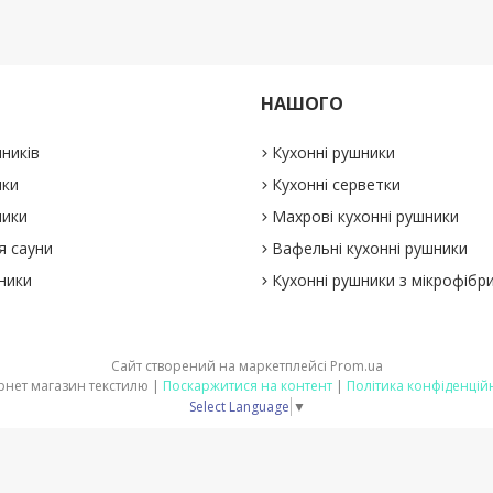
НАШОГО
ників
Кухонні рушники
ики
Кухонні серветки
ники
Махрові кухонні рушники
я сауни
Вафельні кухонні рушники
ники
Кухонні рушники з мікрофібр
Сайт створений на маркетплейсі
Prom.ua
Інтернет магазин текстилю |
Поскаржитися на контент
|
Політика конфіденцій
Select Language
▼