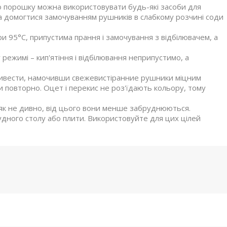
о порошку можна використовувати будь-які засоби для
 домогтися замочуванням рушників в слабкому розчині соди
ри 95°С, припустима прання і замочування з відбілювачем, а
режимі – кип'ятіння і відбілювання неприпустимо, а
 вивести, намочивши свежевистіранние рушники міцним
 повторно. Оцет і перекис не роз'їдають кольору, тому
– як не дивно, від цього вони менше забруднюються.
удного столу або плити. Використовуйте для цих цілей