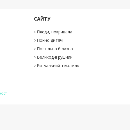
САЙТУ
Пледи, покривала
Пончо дитячі
Постільна білизна
Великодні рушнии
и
Ритуальний текстиль
ності