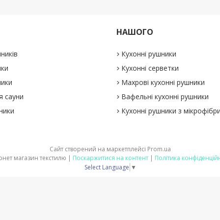
НАШОГО
ників
Кухонні рушники
ики
Кухонні серветки
ники
Махрові кухонні рушники
я сауни
Вафельні кухонні рушники
ники
Кухонні рушники з мікрофібр
Сайт створений на маркетплейсі
Prom.ua
Інтернет магазин текстилю |
Поскаржитися на контент
|
Політика конфіденцій
Select Language
▼