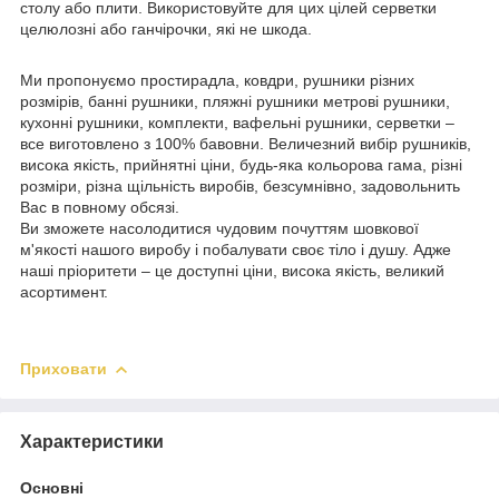
столу або плити. Використовуйте для цих цілей серветки
целюлозні або ганчірочки, які не шкода.
Ми пропонуємо простирадла, ковдри, рушники різних
розмірів, банні рушники, пляжні рушники метрові рушники,
кухонні рушники, комплекти, вафельні рушники, серветки –
все виготовлено з 100% бавовни. Величезний вибір рушників,
висока якість, прийнятні ціни, будь-яка кольорова гама, різні
розміри, різна щільність виробів, безсумнівно, задовольнить
Вас в повному обсязі.
Ви зможете насолодитися чудовим почуттям шовкової
м'якості нашого виробу і побалувати своє тіло і душу. Адже
наші пріоритети – це доступні ціни, висока якість, великий
асортимент.
Приховати
Характеристики
Основні