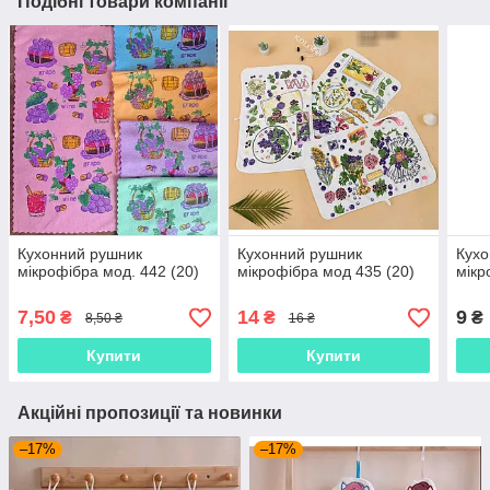
Подібні товари компанії
Кухонний рушник
Кухонний рушник
Кухо
мікрофібра мод. 442 (20)
мікрофібра мод 435 (20)
мікр
7,50
14
9
₴
₴
₴
8,50 ₴
16 ₴
Купити
Купити
Акційні пропозиції та новинки
–17%
–17%