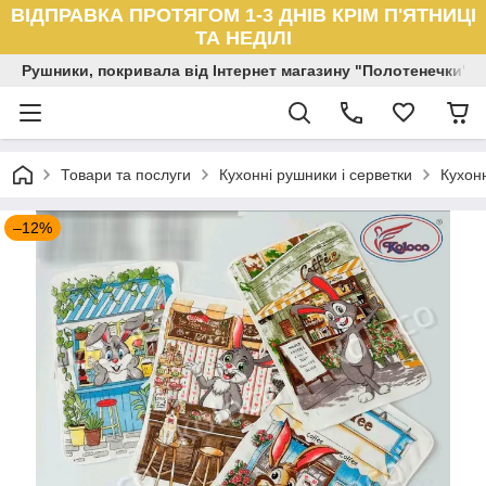
ВІДПРАВКА ПРОТЯГОМ 1-3 ДНІВ КРІМ П'ЯТНИЦІ
ТА НЕДІЛІ
Рушники, покривала від Інтернет магазину "Полотенечки"
Товари та послуги
Кухонні рушники і серветки
Кухон
–12%