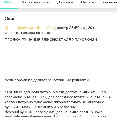
Опис
Характеристики
Доставка
Оплата
Умови п
Опис
Кухонний рушник мікрофібра
, розмір 25х50 см., 20 шт. в
упаковці, кольори на фото
ПРОДАЖ РУШНИКІВ ЗДІЙСНЮЄТЬСЯ УПАКОВКАМИ
Деякі поради по догляду за кухонними рушниками:
• Рушників для кухні потрібно мати достатню кількість, щоб
своєчасно їх міняти. Так, для середньостатистичної сім'ї з 3-4
чоловік потрібно одночасно використовувати як мінімум 2
рушники і мати ще як мінімум 5 запасних.
•Кухонні рушники прослужать довше, якщо прати їх кожен
день або хоча б через день. Чи не занадто брудні рушники