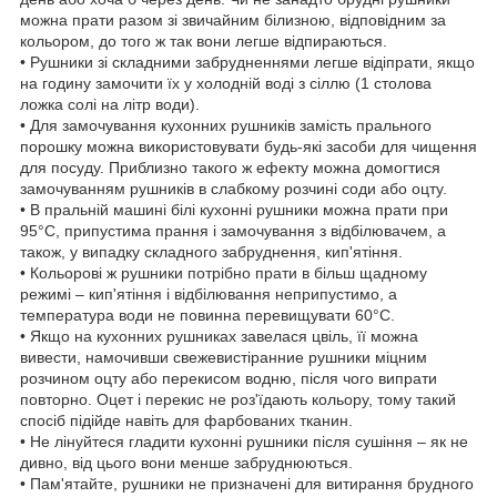
можна прати разом зі звичайним білизною, відповідним за
кольором, до того ж так вони легше відпираються.
• Рушники зі складними забрудненнями легше відіпрати, якщо
на годину замочити їх у холодній воді з сіллю (1 столова
ложка солі на літр води).
• Для замочування кухонних рушників замість прального
порошку можна використовувати будь-які засоби для чищення
для посуду. Приблизно такого ж ефекту можна домогтися
замочуванням рушників в слабкому розчині соди або оцту.
• В пральній машині білі кухонні рушники можна прати при
95°С, припустима прання і замочування з відбілювачем, а
також, у випадку складного забруднення, кип'ятіння.
• Кольорові ж рушники потрібно прати в більш щадному
режимі – кип'ятіння і відбілювання неприпустимо, а
температура води не повинна перевищувати 60°С.
• Якщо на кухонних рушниках завелася цвіль, її можна
вивести, намочивши свежевистіранние рушники міцним
розчином оцту або перекисом водню, після чого випрати
повторно. Оцет і перекис не роз'їдають кольору, тому такий
спосіб підійде навіть для фарбованих тканин.
• Не лінуйтеся гладити кухонні рушники після сушіння – як не
дивно, від цього вони менше забруднюються.
• Пам'ятайте, рушники не призначені для витирання брудного