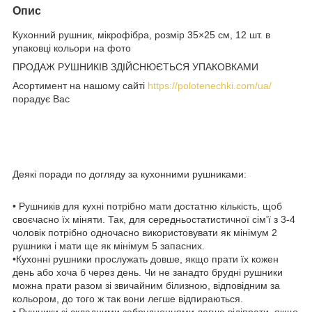
Опис
Кухонний рушник, мікрофібра, розмір 35×25 см, 12 шт. в
упаковці кольори на фото
ПРОДАЖ РУШНИКІВ ЗДІЙСНЮЄТЬСЯ УПАКОВКАМИ
Асортимент на нашому сайті
https://polotenechki.com/ua/
порадує Вас
Деякі поради по догляду за кухонними рушниками:
• Рушників для кухні потрібно мати достатню кількість, щоб
своєчасно їх міняти. Так, для середньостатистичної сім'ї з 3-4
чоловік потрібно одночасно використовувати як мінімум 2
рушники і мати ще як мінімум 5 запасних.
•Кухонні рушники прослужать довше, якщо прати їх кожен
день або хоча б через день. Чи не занадто брудні рушники
можна прати разом зі звичайним білизною, відповідним за
кольором, до того ж так вони легше відпираються.
• Рушники зі складними забрудненнями легше відіпрати, якщо