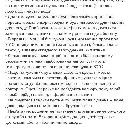
на годину замочити їх у холодній воді з сіллю (1 столова
ложка солі на літр води).
• Для замочування кухонних рушників замість прального
порошку можна використовувати будь-які засоби для чищення
для посуду. Приблизно такого ж ефекту можна домогтися
замочуванням рушників в слабкому розчині соди або оцту.
• В пральній машині білі кухонні рушники можна прати при
95°С, припустима прання і замочування з відбілювачем, а
також, у випадку складного забруднення, кип'ятіння.
• Кольорові ж рушники потрібно прати в більш щадному
режимі – кип'ятіння і відбілювання неприпустимо, а
температура води не повинна перевищувати 60°С.
• Якщо на кухонних рушниках завелася цвіль, її можна
вивести, намочивши свежевистіранние рушники міцним
розчином оцту або перекисом водню, після чого випрати
повторно. Оцет і перекис не роз'їдають кольору, тому такий
спосіб підійде навіть для фарбованих тканин.
• Не лінуйтеся гладити кухонні рушники після сушіння – як не
дивно, від цього вони менше забруднюються.
• Пам'ятайте, рушники не призначені для витирання брудного
столу або плити. Використовуйте для цих цілей серветки
целюлозні або ганчірочки, які не шкода.