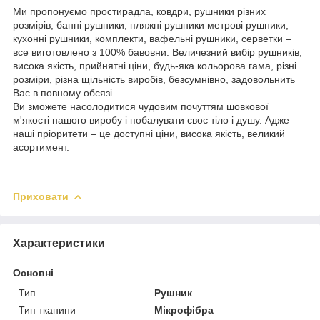
Ми пропонуємо простирадла, ковдри, рушники різних
розмірів, банні рушники, пляжні рушники метрові рушники,
кухонні рушники, комплекти, вафельні рушники, серветки –
все виготовлено з 100% бавовни. Величезний вибір рушників,
висока якість, прийнятні ціни, будь-яка кольорова гама, різні
розміри, різна щільність виробів, безсумнівно, задовольнить
Вас в повному обсязі.
Ви зможете насолодитися чудовим почуттям шовкової
м'якості нашого виробу і побалувати своє тіло і душу. Адже
наші пріоритети – це доступні ціни, висока якість, великий
асортимент.
Приховати
Характеристики
Основні
Тип
Рушник
Тип тканини
Мікрофібра