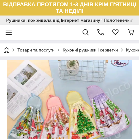
ВІДПРАВКА ПРОТЯГОМ 1-3 ДНІВ КРІМ П'ЯТНИЦІ
ТА НЕДІЛІ
Рушники, покривала від Інтернет магазину "Полотенечки"
Товари та послуги
Кухонні рушники і серветки
Кухон