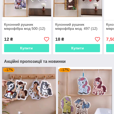
Кухонний рушник
Кухонний рушник
Кухо
мікрофібра мод 500 (12)
мікрофібра мод. 497 (12)
мікр
12
18
7,5
₴
₴
Купити
Купити
Акційні пропозиції та новинки
–17%
–17%