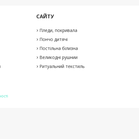
САЙТУ
Пледи, покривала
Пончо дитячі
Постільна білизна
Великодні рушнии
и
Ритуальний текстиль
ності