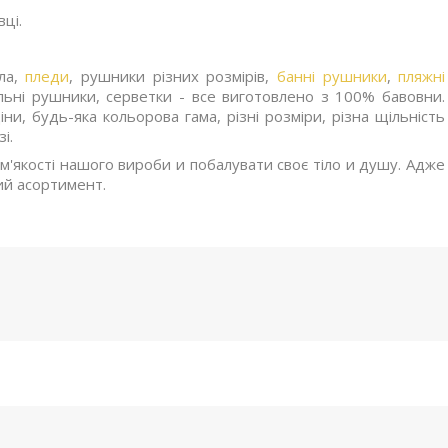
вці.
дла,
пледи
, рушники різних розмірів,
банні рушники
,
пляжні
ьні рушники, серветки - все виготовлено з 100% бавовни.
ни, будь-яка кольорова гама, різні розміри, різна щільність
зі.
'якості нашого вироби и побалувати своє тіло и душу. Адже
кий асортимент.