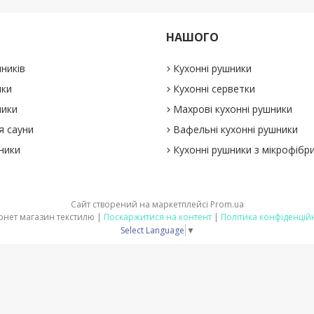
НАШОГО
ників
Кухонні рушники
ики
Кухонні серветки
ники
Махрові кухонні рушники
я сауни
Вафельні кухонні рушники
ники
Кухонні рушники з мікрофібр
Сайт створений на маркетплейсі
Prom.ua
Інтернет магазин текстилю |
Поскаржитися на контент
|
Політика конфіденцій
Select Language
▼