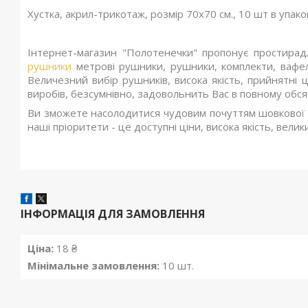
Хустка, акрил-трикотаж, розмір 70х70 см., 10 шт в упако
Інтернет-магазин "Полотенечки" пропонує простира
рушники
метрові рушники, рушники, комплекти, вафел
Величезний вибір рушників, висока якість, прийнятні ці
виробів, безсумнівно, задовольнить Вас в повному обся
Ви зможете насолодитися чудовим почуттям шовкової м
наші пріоритети - це доступні ціни, висока якість, вели
ІНФОРМАЦІЯ ДЛЯ ЗАМОВЛЕННЯ
Ціна:
18 ₴
Мінімальне замовлення:
10 шт.