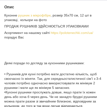
Опис
Кухонне
рушник з мікрофібри
, розмір 35х70 см, 12 шт в
упаковці, кольори на фото
ПРОДАЖ РУШНИКІВ ЗДІЙСНЮЄТЬСЯ УПАКОВКАМИ
Асортимент на нашому сайті
https://polotenechki.com/ua/
порадує Вас
Деякі поради по догляду за кухонними рушниками:
• Рушників для кухні потрібно мати достатню кількість, щоб
своєчасно їх міняти. Так, для середньостатистичної сім'ї з 3-4
чоловік потрібно одночасно використовувати як мінімум 2
рушники і мати ще як мінімум 5 запасних.
•Кухонні рушники прослужать довше, якщо прати їх кожен
день або хоча б через день. Чи не занадто брудні рушники
можна прати разом зі звичайним білизною, відповідним за
кольором, до того ж так вони легше відпираються.