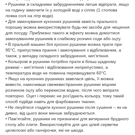
• Рушники зі складними забрудненнями легше відіпрати, якщо
на годину замочити їх у холодній воді з сіллю (1 столова
ложка солі на літр води).
• Для замочування кухонних рушників замість прального
порошку можна використовувати будь-які засоби для чищення
для посуду. Приблизно такого ж ефекту можна домогтися
замочуванням рушників в слабкому розчині соди або оцту.
• В пральній машині білі кухонні рушники можна прати при
95°С, припустима прання і замочування з відбілювачем, а
також, у випадку складного забруднення, кип'ятіння.
• Кольорові ж рушники потрібно прати в більш щадному
режимі – кип'ятіння і відбілювання неприпустимо, а
температура води не повинна перевищувати 60°С.
• Якщо на кухонних рушниках завелася цвіль, її можна
вивести, намочивши свежевистіранние рушники міцним
розчином оцту або перекисом водню, після чого випрати
повторно. Оцет і перекис не роз'їдають кольору, тому такий
спосіб підійде навіть для фарбованих тканин.
• Не лінуйтеся гладити кухонні рушники після сушіння – як не
дивно, від цього вони менше забруднюються.
• Пам'ятайте, рушники не призначені для витирання брудного
столу або плити. Використовуйте для цих цілей серветки
целюлозні або ганчірочки, які не шкода.