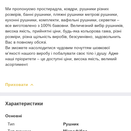
Ми пропонуємо простирадла, ковдри, рушники різних
розмірів, банні рушники, пляжні рушники метрові рушники,
кухонні рушники, комплекти, вафельні рушники, серветки –
все виготовлено з 100% бавовни. Величезний вибір рушників,
висока якість, прийнятні ціни, будь-яка кольорова гама, різні
розміри, різна щільність виробів, безсумнівно, задовольнить
Вас в повному обсязі.
Ви зможете насолодитися чудовим почуттям шовкової
м'якості нашого виробу і побалувати своє тіло і душу. Адже
наші пріоритети – це доступні ціни, висока якість, великий
асортимент.
Приховати
Характеристики
Основні
Тип
Рушник
Тип тканини
Мікрофібра