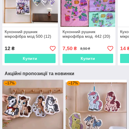
Кухонний рушник
Кухонний рушник
Кухо
мікрофібра мод 500 (12)
мікрофібра мод. 442 (20)
мікр
12
7,50
14
₴
₴
8,50 ₴
Купити
Купити
Акційні пропозиції та новинки
–17%
–17%