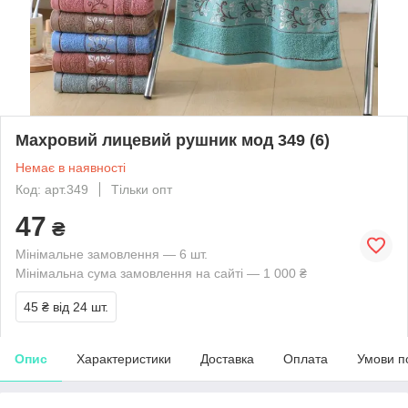
Махровий лицевий рушник мод 349 (6)
Немає в наявності
Код: арт.349
Тільки опт
47
₴
Мінімальне замовлення — 6 шт.
Мінімальна сума замовлення на сайті — 1 000 ₴
45 ₴
від 24 шт.
Опис
Характеристики
Доставка
Оплата
Умови п