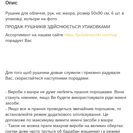
Опис
Рушник для обличчя, рук, ніг, махра, розмір 50х90 см, 6 шт. в
упаковці, кольори на фото
ПРОДАЖ РУШНИКІВ ЗДІЙСНЮЄТЬСЯ УПАКОВКАМИ
Ассортимент на нашем сайте
https://polotenechki.com/ua/
порадует Вас
Для того щоб рушники довше служили і приємно радували
Вас, скористайтеся наступними порадами:
- Вироби з махри не дуже люблять прання порошками. Вони
стануть ніжними, якщо Ви будете використовувати рідкі миючі
засоби.
- Якщо все ж прання проводиться звичайним порошком, то
встановлюйте режим додаткового ополіскування. Це
допоможе по максимуму вимити миючі засоби з махри.
- Також не можна прати махрові вироби на великих обертах
(нитки дуже часто труться об барабан машинки) і в режимі