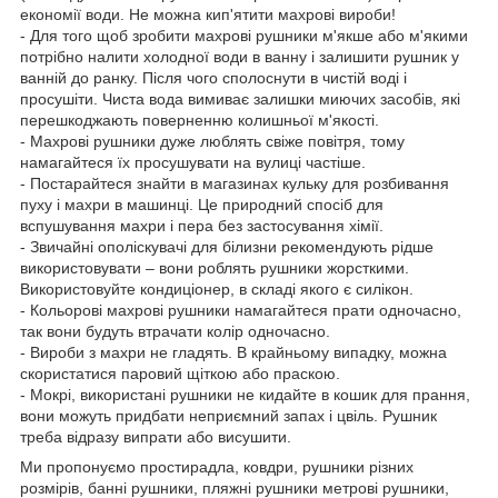
економії води. Не можна кип'ятити махрові вироби!
- Для того щоб зробити махрові рушники м'якше або м'якими
потрібно налити холодної води в ванну і залишити рушник у
ванній до ранку. Після чого сполоснути в чистій воді і
просушіти. Чиста вода вимиває залишки миючих засобів, які
перешкоджають поверненню колишньої м'якості.
- Махрові рушники дуже люблять свіже повітря, тому
намагайтеся їх просушувати на вулиці частіше.
- Постарайтеся знайти в магазинах кульку для розбивання
пуху і махри в машинці. Це природний спосіб для
вспушування махри і пера без застосування хімії.
- Звичайні ополіскувачі для білизни рекомендують рідше
використовувати – вони роблять рушники жорсткими.
Використовуйте кондиціонер, в складі якого є силікон.
- Кольорові махрові рушники намагайтеся прати одночасно,
так вони будуть втрачати колір одночасно.
- Вироби з махри не гладять. В крайньому випадку, можна
скористатися паровий щіткою або праскою.
- Мокрі, використані рушники не кидайте в кошик для прання,
вони можуть придбати неприємний запах і цвіль. Рушник
треба відразу випрати або висушити.
Ми пропонуємо простирадла, ковдри, рушники різних
розмірів, банні рушники, пляжні рушники метрові рушники,