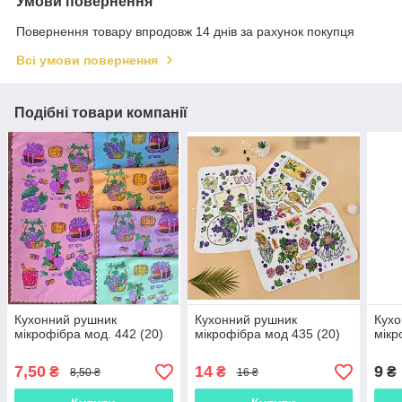
Умови повернення
Повернення товару впродовж 14 днів за рахунок покупця
Всі умови повернення
Подібні товари компанії
Кухонний рушник
Кухонний рушник
Кухо
мікрофібра мод. 442 (20)
мікрофібра мод 435 (20)
мікр
7,50
14
9
₴
₴
₴
8,50 ₴
16 ₴