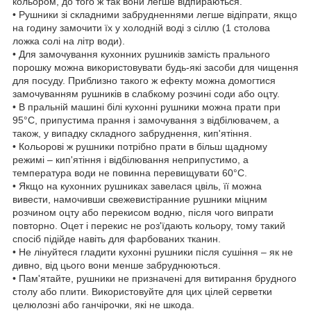
кольором, до того ж так вони легше відпираються.
• Рушники зі складними забрудненнями легше відіпрати, якщо
на годину замочити їх у холодній воді з сіллю (1 столова
ложка солі на літр води).
• Для замочування кухонних рушників замість прального
порошку можна використовувати будь-які засоби для чищення
для посуду. Приблизно такого ж ефекту можна домогтися
замочуванням рушників в слабкому розчині соди або оцту.
• В пральній машині білі кухонні рушники можна прати при
95°С, припустима прання і замочування з відбілювачем, а
також, у випадку складного забруднення, кип'ятіння.
• Кольорові ж рушники потрібно прати в більш щадному
режимі – кип'ятіння і відбілювання неприпустимо, а
температура води не повинна перевищувати 60°С.
• Якщо на кухонних рушниках завелася цвіль, її можна
вивести, намочивши свежевистіранние рушники міцним
розчином оцту або перекисом водню, після чого випрати
повторно. Оцет і перекис не роз'їдають кольору, тому такий
спосіб підійде навіть для фарбованих тканин.
• Не лінуйтеся гладити кухонні рушники після сушіння – як не
дивно, від цього вони менше забруднюються.
• Пам'ятайте, рушники не призначені для витирання брудного
столу або плити. Використовуйте для цих цілей серветки
целюлозні або ганчірочки, які не шкода.