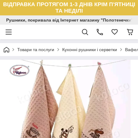
ВІДПРАВКА ПРОТЯГОМ 1-3 ДНІВ КРІМ П'ЯТНИЦІ
ТА НЕДІЛІ
Рушники, покривала від Інтернет магазину "Полотенечки"
Товари та послуги
Кухонні рушники і серветки
Вафел